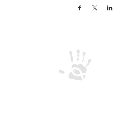
CREU-IL
Centro de Reflexão 
Encontro Universitári
de Loyola
Rua de Oliveira Mon
Termos e Condições