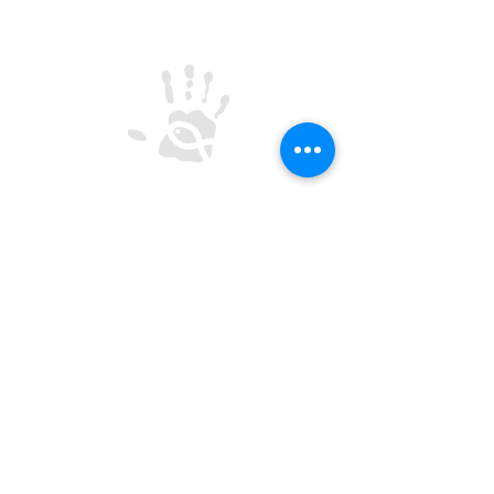
CREU-IL
Centro de Reflexão e Encontro Universitário
- Inácio de Loyola
Rua de Oliveira Monteiro 562, 4050-440 Porto
Termos e Condições
Política de Privacidade
CONTACTOS
SEGUIR
secretaria@creu.pt
22 606 1410
935 080 764