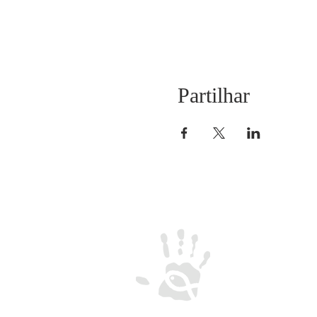
Partilhar
CREU-IL
Centro de Reflexão 
Encontro Universitári
de Loyola