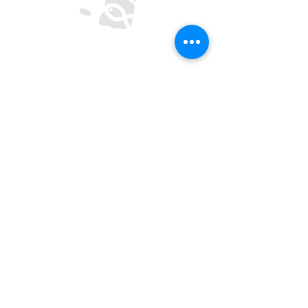
CREU-IL
Centro de Reflexão e Encontro Universitário
- Inácio de Loyola
Rua de Oliveira Monteiro 562, 4050-440 Porto
Termos e Condições
Política de Privacidade
CONTACTOS
SEGUIR
secretaria@creu.pt
22 606 1410
935 080 764
Subscreva a Newsletter do CREU aqui!
Ajudar o CREU