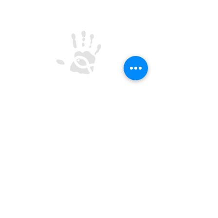
CREU-IL
Centro de Reflexão e Encontro Universitário
- Inácio de Loyola
Rua de Oliveira Monteiro 562, 4050-440 Porto
Termos e Condições
Política de Privacidade
CONTACTOS
SEGUIR
secretaria@creu.pt
22 606 1410
935 080 764