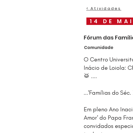
< Atividades
14 DE MA
Fórum das Famíli
Comunidade
O Centro Universit
Inácio de Loiola: 
🥁 ....
...'Famílias do Séc
Em pleno Ano Inac
Amor' do Papa Fran
convidados especia