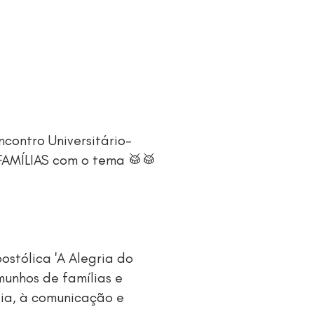
ncontro Universitário-
 FAMÍLIAS com o tema 🥁🥁
stólica 'A Alegria do
munhos de famílias e
gia, à comunicação e