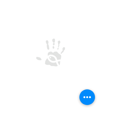
CREU-IL
Centro de Reflexão e Encontro Universitário
- Inácio de Loyola
Rua de Oliveira Monteiro 562, 4050-440 Porto
Termos e Condições
Política de Privacidade
CONTACTOS
SEGUIR
secretaria@creu.pt
22 606 1410
935 080 764