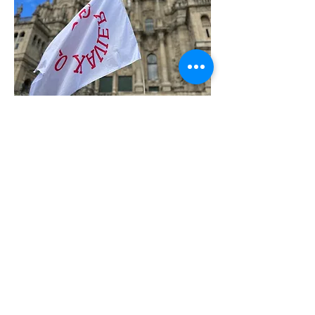
CREU-IL
Centro de Reflexão e Encontro Universitário
- Inácio de Loyola
Rua de Oliveira Monteiro 562, 4050-440 Porto
Termos e Condições
Política de Privacidade
CONTACTOS
SEGUIR