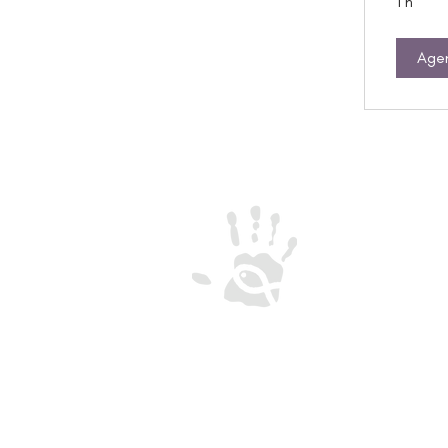
1 h
Age
CREU-IL
Centro de Reflexão 
Encontro Universitári
de Loyola
Rua de Oliveira Mon
Termos e Condições